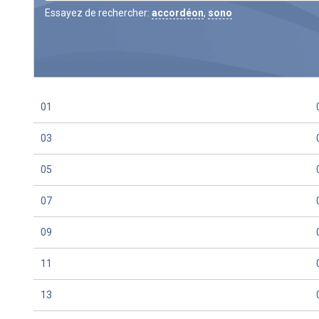
Essayez de rechercher:
accordéon
,
sono
01
03
05
07
09
11
13