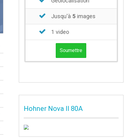
Géolocalisation
Jusqu'à
5
images
1 video
0
Soumettre
0
0
0
0
Hohner Nova II 80A
0
0