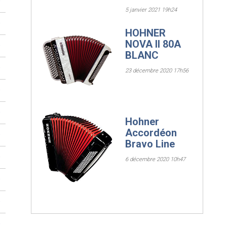
0
5 janvier 2021 19h24
0
HOHNER
NOVA II 80A
0
BLANC
0
23 décembre 2020 17h56
0
0
Hohner
Accordéon
0
Bravo Line
0
6 décembre 2020 10h47
0
0
0