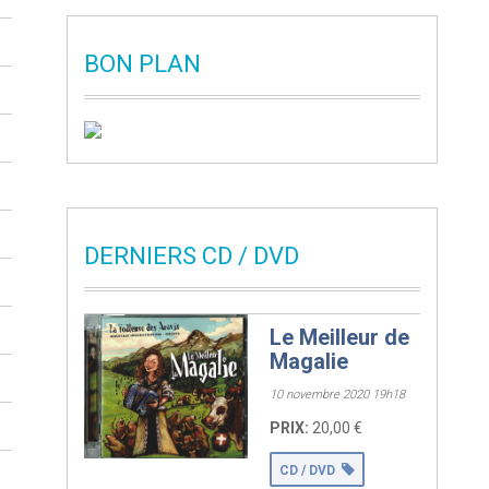
0
BON PLAN
0
1
0
0
DERNIERS CD / DVD
0
0
Le Meilleur de
COMPIL – DOUBLE
Magalie
0
CD CD1
10 novembre 2020 19h18
3
PRIX:
20,00 €
CD2 01 – Je
reviens chez nous
CD / DVD
0
[...]