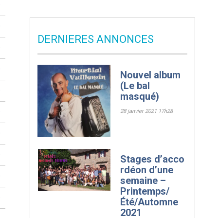
0
0
DERNIERES ANNONCES
0
0
Nouvel album
(Le bal
0
masqué)
0
28 janvier 2021 17h28
0
0
Stages d’acco
rdéon d’une
0
semaine –
Printemps/
0
Été/Automne
2021