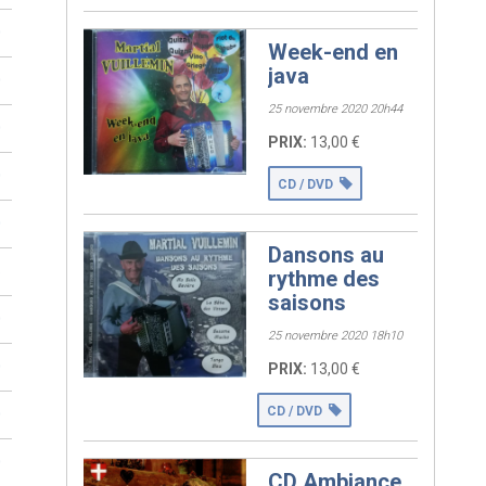
0
Week-end en
java
0
Vends CD (vol 2)
musette, neuf ;
25 novembre 2020 20h44
0
Pour me contacter
PRIX:
13,00 €
voir coordonné ci
0
dessous.
CD / DVD
0
Dansons au
5
Vends CD (vol4)
rythme des
saisons
musette neuf.
0
N'hésitez pas à me
25 novembre 2020 18h10
contacter (voir
0
PRIX:
13,00 €
coordonné ci-
dessous)
CD / DVD
0
01 – La Bourrée
0
Savoyarde 02 –
CD Ambiance