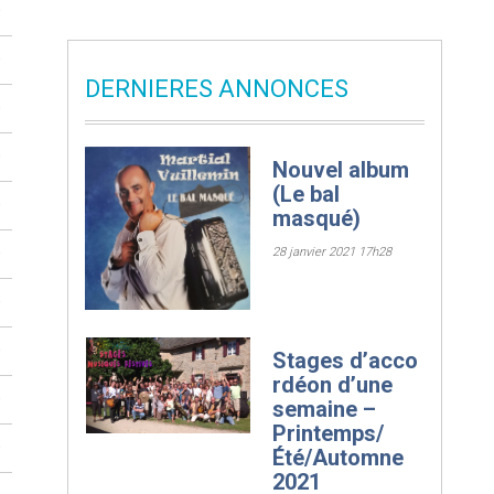
0
0
DERNIERES ANNONCES
0
0
Nouvel album
(Le bal
0
masqué)
0
28 janvier 2021 17h28
0
0
Stages d’acco
rdéon d’une
0
semaine –
Printemps/
0
Été/Automne
2021