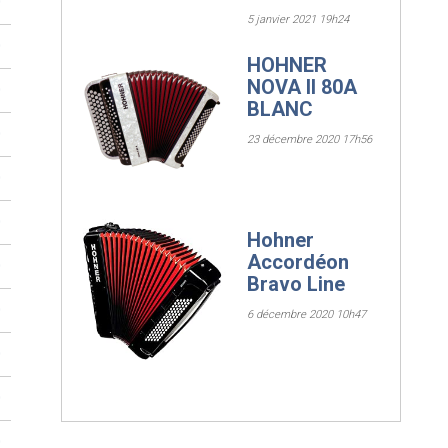
0
5 janvier 2021 19h24
0
HOHNER
NOVA II 80A
0
BLANC
0
23 décembre 2020 17h56
0
0
Hohner
Accordéon
0
Bravo Line
0
6 décembre 2020 10h47
0
0
0