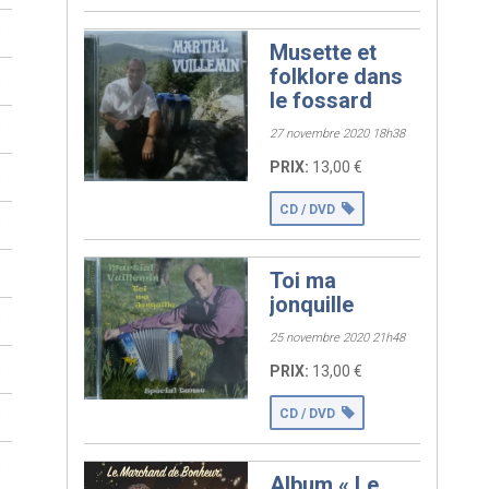
0
Musette et
folklore dans
0
le fossard
Vends CD (vol1)
0
27 novembre 2020 18h38
musette. Neuf
PRIX:
13,00 €
0
CD / DVD
0
5
Toi ma
jonquille
Vends CD(vol3)
0
musette, neuf. Pour
25 novembre 2020 21h48
me contacter voir
0
PRIX:
13,00 €
coordonné ci-
dessous
CD / DVD
0
0
Album « Le