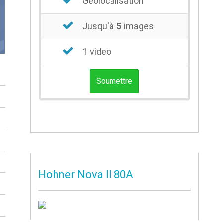
Géolocalisation
Jusqu'à
5
images
1 video
0
Soumettre
0
0
0
0
Hohner Nova II 80A
0
0