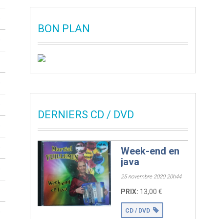
0
BON PLAN
0
1
0
0
DERNIERS CD / DVD
0
0
Week-end en
java
Vends CD (vol 2)
0
musette, neuf ;
25 novembre 2020 20h44
Pour me contacter
3
PRIX:
13,00 €
voir coordonné ci
dessous.
CD / DVD
0