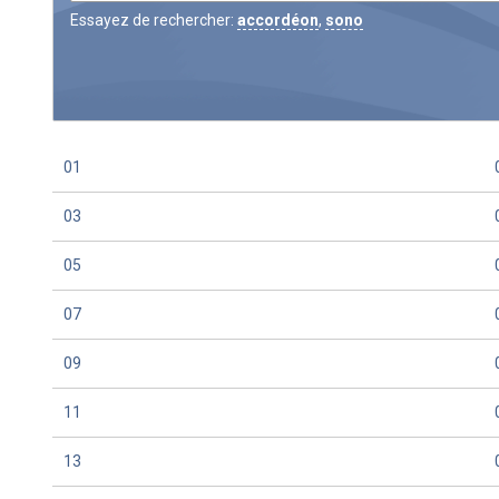
Essayez de rechercher:
accordéon
,
sono
01
03
05
07
09
11
13