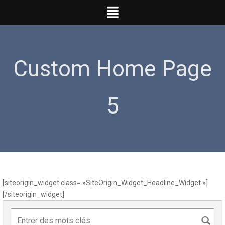
Skip
to
content
Custom Home Page
5
[siteorigin_widget class= »SiteOrigin_Widget_Headline_Widget »]
[/siteorigin_widget]